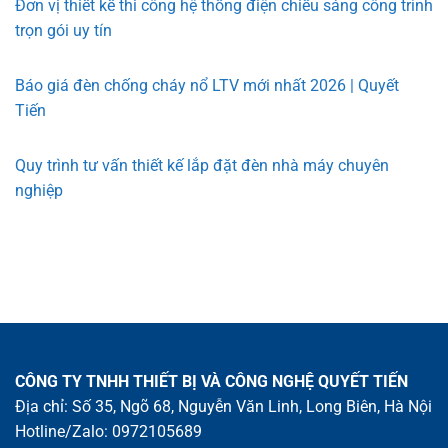
Đơn vị thiết kế thi công hệ thống điện chiếu sáng công trình
trọn gói uy tín
Báo giá đèn chống cháy nổ LTV mới nhất 2026 | Quyết
Tiến
Quy trình tư vấn thiết kế lắp đặt đèn nhà máy chuyên
nghiệp
CÔNG TY TNHH THIẾT BỊ VÀ CÔNG NGHỆ QUYẾT TIẾN
Địa chỉ: Số 35, Ngõ 68, Nguyễn Văn Linh, Long Biên, Hà Nội
Hotline/Zalo:
0972105689