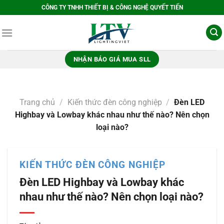
Bỏ
CÔNG TY TNHH THIẾT BỊ & CÔNG NGHỆ QUYẾT TIẾN
qua
nội
dung
NHẬN BÁO GIÁ MUA SLL
Trang chủ
/
Kiến thức đèn công nghiệp
/
Đèn LED
Highbay và Lowbay khác nhau như thế nào? Nên chọn
loại nào?
KIẾN THỨC ĐÈN CÔNG NGHIỆP
Đèn LED Highbay và Lowbay khác
nhau như thế nào? Nên chọn loại nào?