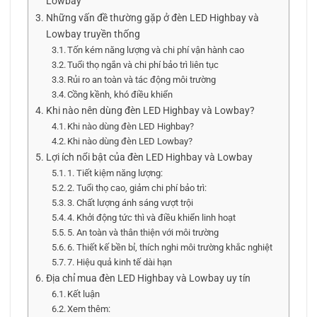
Lowbay
Những vấn đề thường gặp ở đèn LED Highbay và
Lowbay truyền thống
Tốn kém năng lượng và chi phí vận hành cao
Tuổi thọ ngắn và chi phí bảo trì liên tục
Rủi ro an toàn và tác động môi trường
Cồng kềnh, khó điều khiển
Khi nào nên dùng đèn LED Highbay và Lowbay?
Khi nào dùng đèn LED Highbay?
Khi nào dùng đèn LED Lowbay?
Lợi ích nổi bật của đèn LED Highbay và Lowbay
1. Tiết kiệm năng lượng:
2. Tuổi thọ cao, giảm chi phí bảo trì:
3. Chất lượng ánh sáng vượt trội
4. Khởi động tức thì và điều khiển linh hoạt
5. An toàn và thân thiện với môi trường
6. Thiết kế bền bỉ, thích nghi môi trường khắc nghiệt
7. Hiệu quả kinh tế dài hạn
Địa chỉ mua đèn LED Highbay và Lowbay uy tín
Kết luận
Xem thêm: