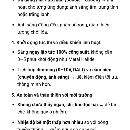
hoạt cho từng ứng dụng: ánh sáng ấm, trung tính
hoặc trắng lạnh.
Ánh sáng đồng đều, phân bổ rộng, giảm hiện
tượng chói lóa.
4. Khởi động tức thì và điều khiển linh hoạt
Sáng
ngay lập tức 100% công suất
, không cần
3–5 phút khởi động như Metal Halide.
Tích hợp
dimming (0–10V, DALI)
và
cảm biến
(chuyển động, ánh sáng)
→ tiết kiệm điện tối ưu,
thông minh hơn.
5. An toàn và thân thiện với môi trường
Không chứa thủy ngân, chì, khí độc hại
→ dễ tái
chế, không gây ô nhiễm.
Nhiệt độ bề mặt thấp hơn nhiều
so với bóng
truyền thống → giảm nguy cơ cháy nổ.