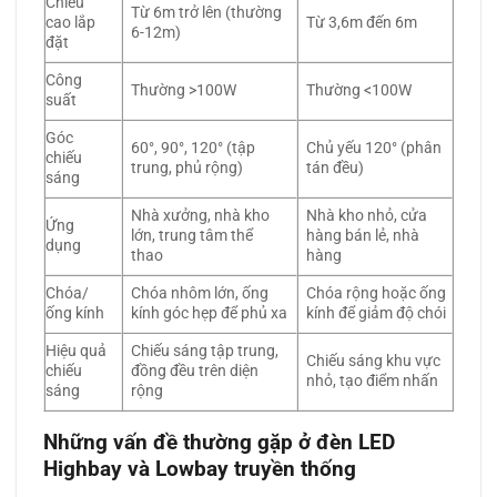
Chiều
Từ 6m trở lên (thường
cao lắp
Từ 3,6m đến 6m
6-12m)
đặt
Công
Thường >100W
Thường <100W
suất
Góc
60°, 90°, 120° (tập
Chủ yếu 120° (phân
chiếu
trung, phủ rộng)
tán đều)
sáng
Nhà xưởng, nhà kho
Nhà kho nhỏ, cửa
Ứng
lớn, trung tâm thể
hàng bán lẻ, nhà
dụng
thao
hàng
Chóa/
Chóa nhôm lớn, ống
Chóa rộng hoặc ống
ống kính
kính góc hẹp để phủ xa
kính để giảm độ chói
Hiệu quả
Chiếu sáng tập trung,
Chiếu sáng khu vực
chiếu
đồng đều trên diện
nhỏ, tạo điểm nhấn
sáng
rộng
Những vấn đề thường gặp ở đèn LED
Highbay và Lowbay truyền thống