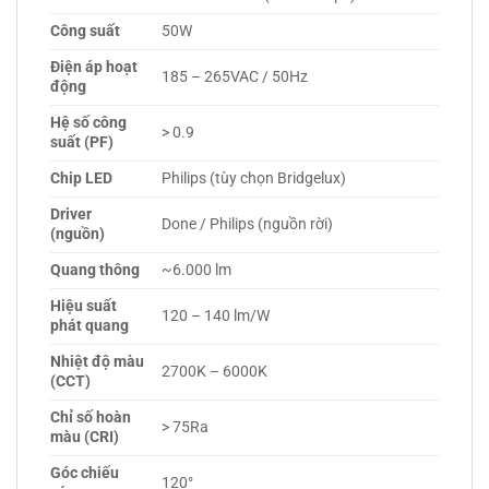
Công suất
50W
Điện áp hoạt
185 – 265VAC / 50Hz
động
Hệ số công
> 0.9
suất (PF)
Chip LED
Philips (tùy chọn Bridgelux)
Driver
Done / Philips (nguồn rời)
(nguồn)
Quang thông
~6.000 lm
Hiệu suất
120 – 140 lm/W
phát quang
Nhiệt độ màu
2700K – 6000K
(CCT)
Chỉ số hoàn
> 75Ra
màu (CRI)
Góc chiếu
120°