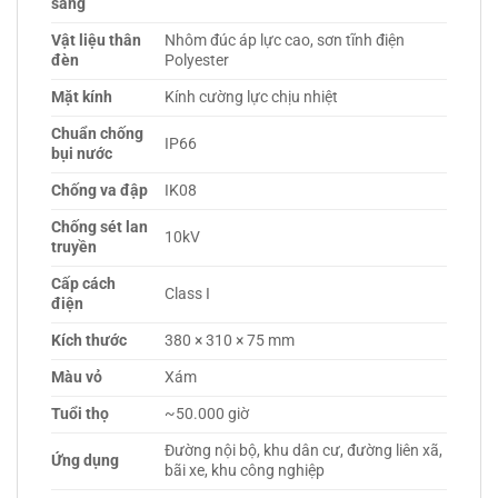
sáng
Vật liệu thân
Nhôm đúc áp lực cao, sơn tĩnh điện
đèn
Polyester
Mặt kính
Kính cường lực chịu nhiệt
Chuẩn chống
IP66
bụi nước
Chống va đập
IK08
Chống sét lan
10kV
truyền
Cấp cách
Class I
điện
Kích thước
380 × 310 × 75 mm
Màu vỏ
Xám
Tuổi thọ
~50.000 giờ
Đường nội bộ, khu dân cư, đường liên xã,
Ứng dụng
bãi xe, khu công nghiệp