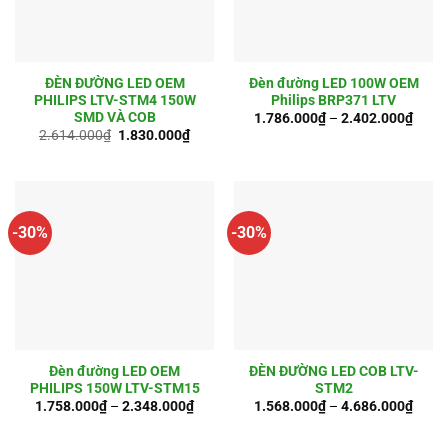
ĐÈN ĐƯỜNG LED OEM
Đèn đường LED 100W OEM
PHILIPS LTV-STM4 150W
Philips BRP371 LTV
SMD VÀ COB
1.786.000
₫
–
2.402.000
₫
Giá
Giá
2.614.000
₫
1.830.000
₫
gốc
hiện
là:
tại
2.614.000₫.
là:
1.830.000₫.
-30%
-30%
Đèn đường LED OEM
ĐÈN ĐƯỜNG LED COB LTV-
PHILIPS 150W LTV-STM15
STM2
1.758.000
₫
–
2.348.000
₫
1.568.000
₫
–
4.686.000
₫