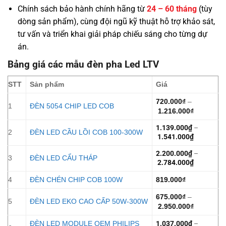
Chính sách bảo hành chính hãng từ
24 – 60 tháng
(tùy
dòng sản phẩm), cùng đội ngũ kỹ thuật hỗ trợ khảo sát,
tư vấn và triển khai giải pháp chiếu sáng cho từng dự
án.
Bảng giá các mẫu đèn pha Led LTV
STT
Sản phẩm
Giá
720.000
₫
–
1
ĐÈN 5054 CHIP LED COB
1.216.000
₫
1.139.000
₫
–
2
ĐÈN LED CẦU LỒI COB 100-300W
1.541.000
₫
2.200.000
₫
–
3
ĐÈN LED CẨU THÁP
2.784.000
₫
4
ĐÈN CHÉN CHIP COB 100W
819.000
₫
675.000
₫
–
5
ĐÈN LED EKO CAO CẤP 50W-300W
2.950.000
₫
ĐÈN LED MODULE OEM PHILIPS
1.037.000
₫
–