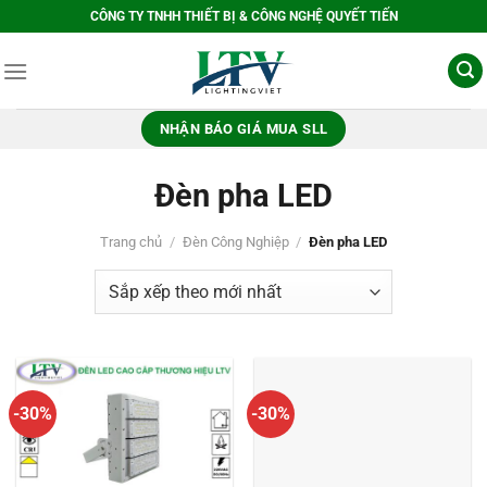
Bỏ
CÔNG TY TNHH THIẾT BỊ & CÔNG NGHỆ QUYẾT TIẾN
qua
nội
dung
NHẬN BÁO GIÁ MUA SLL
Đèn pha LED
Trang chủ
/
Đèn Công Nghiệp
/
Đèn pha LED
-30%
-30%