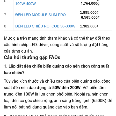
6
1.764.000
₫
100W-400W
1.895.000
₫
–
7
ĐÈN LED MODULE SLIM PRO
6.565.000
₫
8
ĐÈN LED CHIẾU RỌI COB 50-300W
1.382.000
₫
Mức giá trên mang tính tham khảo và có thể thay đổi theo
cấu hình chip LED, driver, công suất và số lượng đặt hàng
của từng dự án.
Câu hỏi thường gặp FAQs
1. Lắp đặt đèn chiếu biển quảng cáo nên chọn công suất
bao nhiêu?
Tùy vào kích thước và chiều cao của biển quảng cáo, công
suất đèn nên dao động từ
50W đến 200W
. Với biển tầm
trung, đèn 100W là lựa chọn phổ biến. Ngoài ra, nên chọn
loại đèn có góc chiếu rộng, ánh sáng trắng lạnh (6500K) để
làm nổi bật nội dung quảng cáo vào ban đêm.