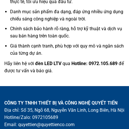
thực tế, tối ưu hiệu quả đầu tư.
Danh mục sản phẩm đa dạng, đáp ứng nhiều ứng dụng
chiếu sáng công nghiệp và ngoài trời.
Chính sách bảo hành rõ ràng, hỗ trợ kỹ thuật và dịch vụ
sau bán hàng trên toàn quốc.
Giá thành cạnh tranh, phù hợp với quy mô và ngân sách
của từng dự án.
Hãy liên hệ với
đ
èn LED LTV
qua
H
otline: 0972.105.689
để
được tư vấn và báo giá.
CÔNG TY TNHH THIẾT BỊ VÀ CÔNG NGHỆ QUYẾT TIẾN
Địa chỉ: Số 35, Ngõ 68, Nguyễn Văn Linh, Long Biên, Hà Nội
Hotline/Zalo:
0972105689
Email:
quyettien@quyettienco.com