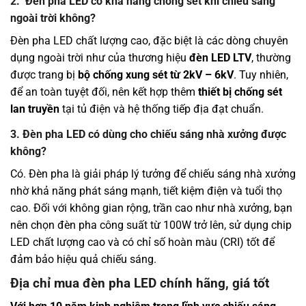
2. Đèn pha LED có khả năng chống sét khi chiếu sáng
ngoài trời không?
Đèn pha LED chất lượng cao, đặc biệt là các dòng chuyên
dụng ngoài trời như của thương hiệu
đèn LED
LTV
, thường
được trang bị
bộ chống xung sét từ 2kV – 6kV
. Tuy nhiên,
để an toàn tuyệt đối, nên kết hợp thêm
thiết bị chống sét
lan truyền
tại tủ điện và hệ thống tiếp địa đạt chuẩn.
3. Đèn pha LED có dùng cho chiếu sáng nhà xưởng được
không?
Có. Đèn pha là giải pháp lý tưởng để chiếu sáng nhà xưởng
nhờ khả năng phát sáng mạnh, tiết kiệm điện và tuổi thọ
cao. Đối với không gian rộng, trần cao như nhà xưởng, bạn
nên chọn đèn pha công suất từ 100W trở lên, sử dụng chip
LED chất lượng cao và có chỉ số hoàn màu (CRI) tốt để
đảm bảo hiệu quả chiếu sáng.
Địa chỉ mua đèn pha LED chính hãng, giá tốt