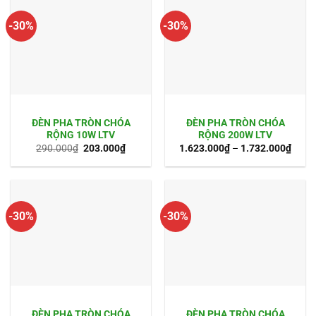
-30%
-30%
ĐÈN PHA TRÒN CHÓA
ĐÈN PHA TRÒN CHÓA
RỘNG 10W LTV
RỘNG 200W LTV
Giá
Giá
290.000
₫
203.000
₫
1.623.000
₫
–
1.732.000
₫
gốc
hiện
là:
tại
290.000₫.
là:
203.000₫.
-30%
-30%
ĐÈN PHA TRÒN CHÓA
ĐÈN PHA TRÒN CHÓA