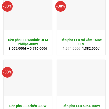
-30%
-30%
Đèn pha LED Module OEM
Đèn pha LED rọi xám 150W
Philips 400W
LTV
Giá
Giá
3.565.000
₫
–
5.716.000
₫
1.974.000
₫
1.382.000
₫
gốc
hiện
là:
tại
1.974.000₫.
là:
1.382
-30%
Đèn pha LED chén 300W
Đèn pha LED 5054 100W