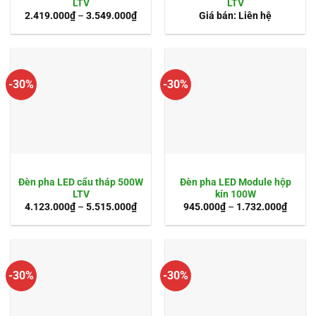
LTV
LTV
2.419.000
₫
–
3.549.000
₫
Giá bán: Liên hệ
-30%
-30%
Đèn pha LED cẩu tháp 500W
Đèn pha LED Module hộp
LTV
kín 100W
4.123.000
₫
–
5.515.000
₫
945.000
₫
–
1.732.000
₫
-30%
-30%