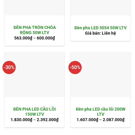
ĐÈN PHA TRÒN CHÓA
Đèn pha LED 5054 50W LTV
RỘNG 50W LTV
Giá bán: Liên hệ
563.000
₫
–
600.000
₫
-30%
-50%
ĐÈN PHA LED CẦU LỒI
Đèn pha LED cầu lỗi 200W
150W LTV
LTV
1.830.000
₫
–
2.392.000
₫
1.607.000
₫
–
2.087.000
₫